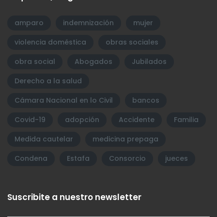
amparo
indemnización
mujer
violencia doméstica
obras sociales
obra social
Abogados
Jubilados
Derecho a la salud
Cámara Nacional en lo Civil
bancos
Covid-19
adopción
Accidente
Familia
Medida cautelar
medicina prepaga
Condena
Estafa
Consorcio
jueces
Suscribite a nuestro newsletter