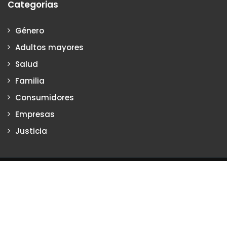
Categorias
Género
Adultos mayores
Salud
Familia
Consumidores
Empresas
Justicia
Justiciadeprimera.com es una publicación de Vanesa Petrillo y
Karina Poritzker
Dirección: Vanesa Petrillo y Karina Poritzker
Registro de la Propiedad Intelectual: Nº 2022-34093279
Nro. de Edición
2134