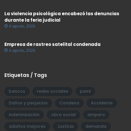
La violencia psicológica encabezó las denuncias
durante la feria judicial
6 agosto, 2026
Empresa de rastreo satelital condenada
6 agosto, 2026
Etiquetas / Tags
bancos
redes sociales
pami
Daños y perjuicios
Condena
Accidente
indemnización
obra social
amparo
adultos mayores
Justicia
demanda