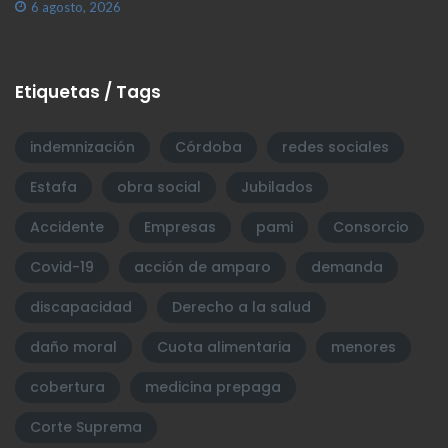
6 agosto, 2026
Etiquetas / Tags
indemnización
Córdoba
redes sociales
Estafa
obra social
Jubilados
Accidente
Empresas
pami
Consorcio
Covid-19
acción de amparo
demanda
discapacidad
Derecho a la salud
daño moral
Cuota alimentaria
menores
cobertura
medicina prepaga
Corte Suprema