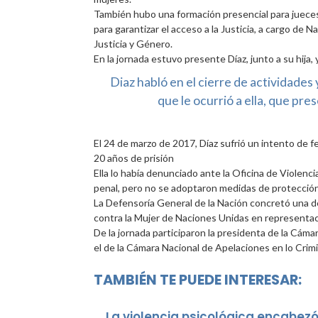
También hubo una formación presencial para jueces 
para garantizar el acceso a la Justicia, a cargo de
Justicia y Género.
En la jornada estuvo presente Díaz, junto a su hija,
Diaz habló en el cierre de actividades
que le ocurrió a ella, que pr
El 24 de marzo de 2017, Díaz sufrió un intento de f
20 años de prisión
Ella lo había denunciado ante la Oficina de Violenci
penal, pero no se adoptaron medidas de protección
La Defensoría General de la Nación concretó una de
contra la Mujer de Naciones Unidas en representac
De la jornada participaron la presidenta de la Cáma
el de la Cámara Nacional de Apelaciones en lo Crimin
TAMBIÉN TE PUEDE INTERESAR:
La violencia psicológica encabezó 