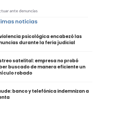
actuar ante denuncias
timas noticias
 violencia psicológica encabezó las
nuncias durante la feria judicial
streo satelital: empresa no probó
ber buscado de manera eficiente un
hículo robado
aude: banco y telefónica indemnizan a
ienta