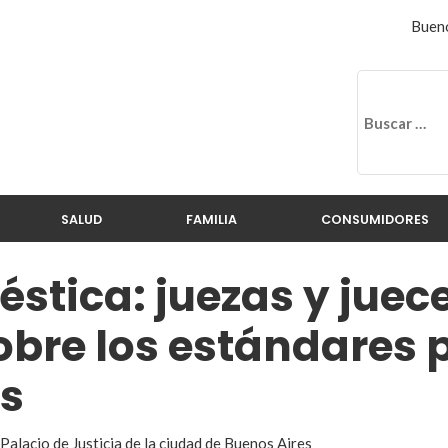
Bueno
SALUD
FAMILIA
CONSUMIDORES
stica: juezas y juec
obre los estándares 
s
Palacio de Justicia de la ciudad de Buenos Aires