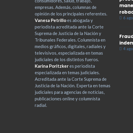
consumidores, salud, trabajo,
maner
empresas. Además, columnas de
roba
opinión de los principales referentes.
6 ago
Vanesa Petrillo
es abogada y
periodista acreditada ante la Corte
Suprema de Justicia de la Nación y
Fraud
Tribunales Federales. Columnista en
indem
medios gráficos, digitales, radiales y
4 ago
televisivos, especializada en temas
judiciales de los distintos fueros.
Karina Poritzker
es periodista
especializada en temas judiciales.
Acreditada ante la Corte Suprema de
Justicia de la Nación. Experta en temas
judiciales para agencias de noticias,
publicaciones online y columnista
radial.