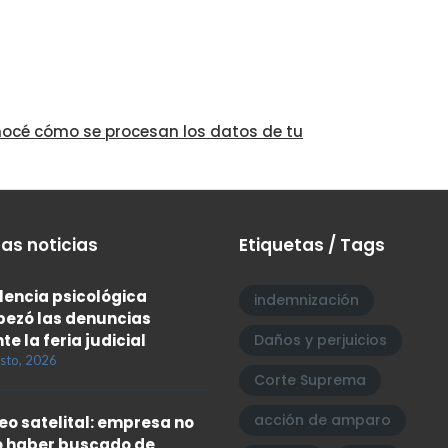
océ cómo se procesan los datos de tu
as noticias
Etiquetas / Tags
olencia psicológica
indemnización
ezó las denuncias
te la feria judicial
Daños y perjuicios
sto, 2026
Corte Suprema
acción de amparo
eo satelital: empresa no
 haber buscado de