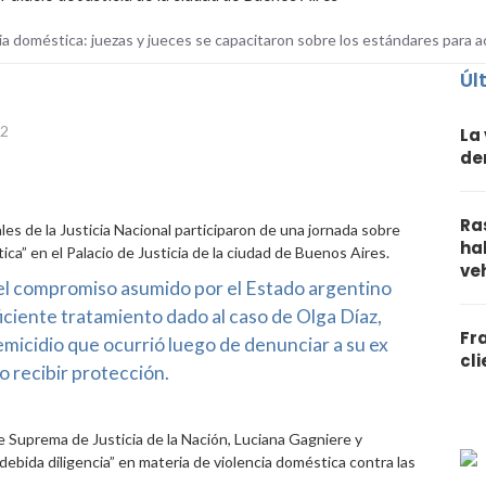
ia doméstica: juezas y jueces se capacitaron sobre los estándares para 
Úl
22
La
de
Ra
es de la Justicia Nacional participaron de una jornada sobre
ha
ica” en el Palacio de Justicia de la ciudad de Buenos Aires.
ve
el compromiso asumido por el Estado argentino
ficiente tratamiento dado al caso de Olga Díaz,
Fr
emicidio que ocurrió luego de denunciar a su ex
cl
o recibir protección.
te Suprema de Justicia de la Nación, Luciana Gagniere y
ebida diligencia” en materia de violencia doméstica contra las