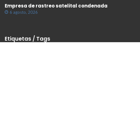
Empresa de rastreo satelital condenada
6 agosto, 2026
Etiquetas / Tags
Condena
menores
Consorcio
discapacidad
Derechos
Jubilados
Empresas
adultos mayores
obras sociales
indemnización
Daños y perjuicios
acción de amparo
obra social
redes sociales
Derecho a la salud
violencia doméstica