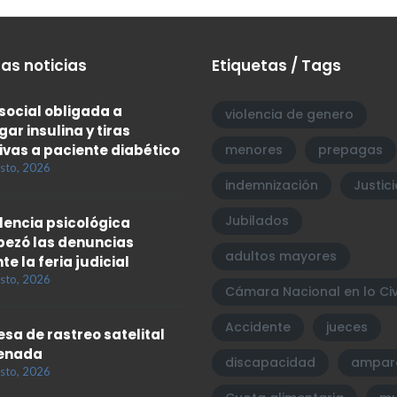
as noticias
Etiquetas / Tags
social obligada a
violencia de genero
gar insulina y tiras
ivas a paciente diabético
menores
prepagas
sto, 2026
indemnización
Justici
Jubilados
olencia psicológica
ezó las denuncias
adultos mayores
te la feria judicial
sto, 2026
Cámara Nacional en lo Civ
Accidente
jueces
sa de rastreo satelital
enada
discapacidad
ampar
sto, 2026