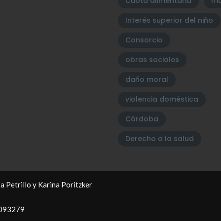
Cuota alimentaria
mu
Interés superior del niño
Consorcio
obras sociales
daño moral
violencia doméstica
Córdoba
Derecho a la salud
a Petrillo y Karina Poritzker
34093279