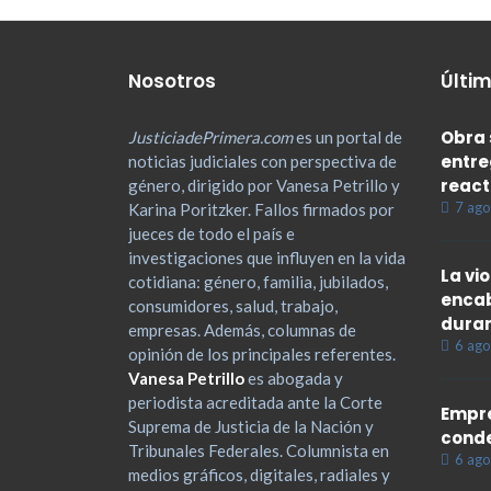
Nosotros
Últim
Obra 
JusticiadePrimera.com
es un portal de
entre
noticias judiciales con perspectiva de
react
género, dirigido por Vanesa Petrillo y
7 ago
Karina Poritzker. Fallos firmados por
jueces de todo el país e
investigaciones que influyen en la vida
La vi
cotidiana: género, familia, jubilados,
encab
consumidores, salud, trabajo,
duran
empresas. Además, columnas de
6 ago
opinión de los principales referentes.
Vanesa Petrillo
es abogada y
periodista acreditada ante la Corte
Empre
Suprema de Justicia de la Nación y
cond
Tribunales Federales. Columnista en
6 ago
medios gráficos, digitales, radiales y