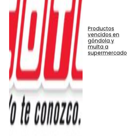
Productos
vencidos en
góndola y
multa a
supermercado