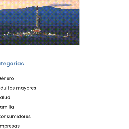
tegorías
Género
dultos mayores
alud
amilia
Consumidores
Empresas