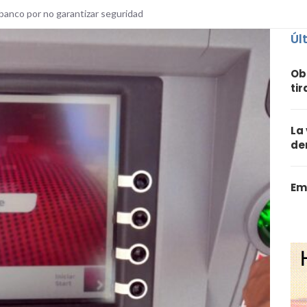
banco por no garantizar seguridad
Úl
Ob
ti
La
de
Em