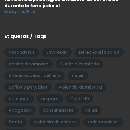
durante la feria judicial
6 agosto, 2026
Etiquetas / Tags
Coronavirus
Empresas
Derecho a la salud
acción de amparo
Cuota alimentaria
Interés superior del niño
mujer
Daños y perjuicios
violencia doméstica
demanda
amparo
Covid-19
Abogados
consumidores
salud
Estafa
violencia de genero
redes sociales