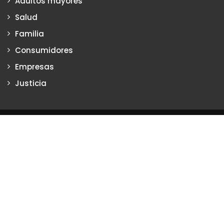
Adultos mayores
Salud
Familia
Consumidores
Empresas
Justicia
Justiciadeprimera.com es una publicación de Vanesa Petrillo y
Karina Poritzker
Dirección: Vanesa Petrillo y Karina Poritzker
Registro de la Propiedad Intelectual: Nº 2022-34093279
Nro. de Edición
2136
2024 Copyright © Todos los Derechos Reservados. Creado
por
Justicia de primera
Certificados SSL Argentina