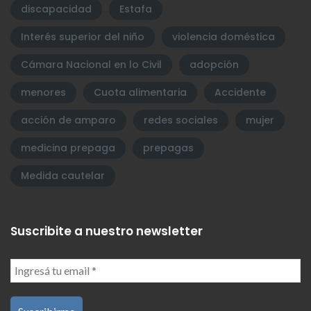
discapacidad
Estafa
Interés superior del niño
violencia doméstica
Cámara Nacional en lo Civil
adopción
menores
Cuota alimentaria
Accidente
acción de amparo
redes sociales
mujer
medicina prepaga
prepagas
Medida cautelar
Suscribite a nuestro newsletter