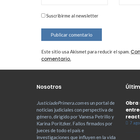
Suscribirme al newsletter
Con
Este sitio usa Akismet para reducir el spam.
comentario.
Nosotros
Últim
Obra 
JusticiadePrimera.com
es un portal de
entre
noticias judiciales con perspectiva de
react
género, dirigido por Vanesa Petrillo y
7 ago
Karina Poritzker. Fallos firmados por
jueces de todo el país e
investigaciones que influyen en la vida