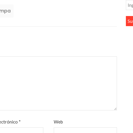
ampa
ectrónico
*
Web