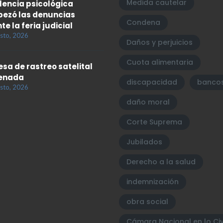
Medida cautelar
olencia psicológica
ezó las denuncias
Condena
te la feria judicial
sto, 2026
Daños y perjuicios
Cuota alimentaria
sa de rastreo satelital
enada
discapacidad
banco
sto, 2026
daño moral
Corte Suprema
Jubilados
Derecho a la salud
indemnización
obra social
Cámara Nacional en lo Civ