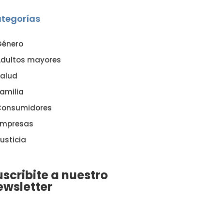
tegorías
Género
dultos mayores
alud
amilia
Consumidores
Empresas
usticia
uscribite a nuestro
ewsletter