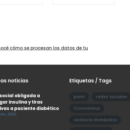
océ cómo se procesan los datos de tu
as noticias
Etiquetas / Tags
social obligada a
pami
redes sociales
gar insulina y tiras
ivas a paciente diabético
Coronavirus
sto, 2026
violencia doméstica