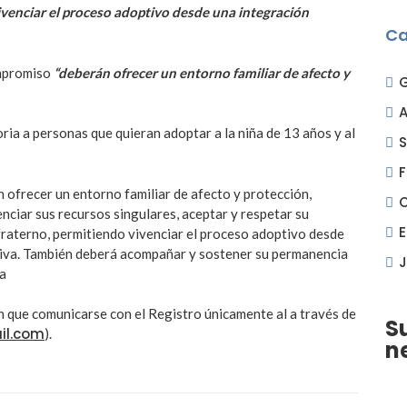
vivenciar el proceso adoptivo desde una integración
Ca
ompromiso
“deberán ofrecer un entorno familiar de afecto y
A
oria a personas que quieran adoptar a la niña de 13 años y al
S
F
 ofrecer un entorno familiar de afecto y protección,
ciar sus recursos singulares, aceptar y respetar su
 fraterno, permitiendo vivenciar el proceso adoptivo desde
sitiva. También deberá acompañar y sostener su permanencia
J
da
n que comunicarse con el Registro únicamente al a través de
S
l.com
).
n