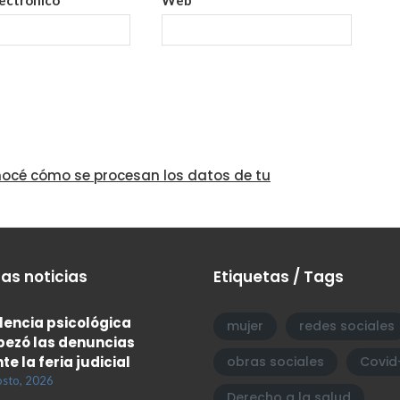
océ cómo se procesan los datos de tu
as noticias
Etiquetas / Tags
olencia psicológica
mujer
redes sociales
ezó las denuncias
te la feria judicial
obras sociales
Covid
osto, 2026
Derecho a la salud