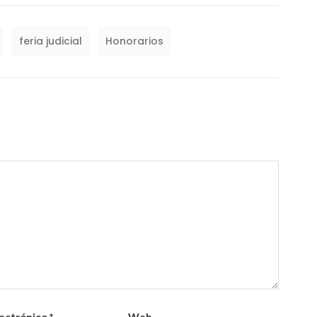
feria judicial
Honorarios
lectrónico
*
Web