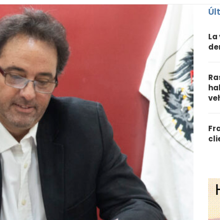
Úl
La
de
Ra
ha
ve
Fr
cl