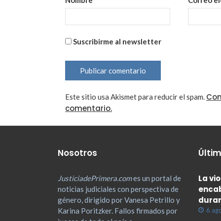
Suscribirme al newsletter
Con
Este sitio usa Akismet para reducir el spam.
comentario.
Nosotros
Últim
La vi
JusticiadePrimera.com
es un portal de
encab
noticias judiciales con perspectiva de
duran
género, dirigido por Vanesa Petrillo y
Karina Poritzker. Fallos firmados por
6 ag