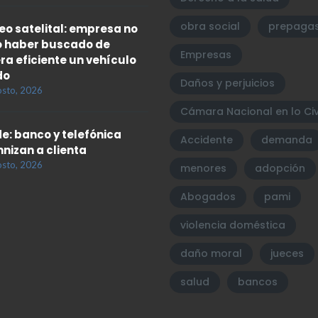
obra social
prepaga
eo satelital: empresa no
 haber buscado de
Empresas
a eficiente un vehículo
do
Daños y perjuicios
osto, 2026
Cámara Nacional en lo Civ
e: banco y telefónica
Accidente
demanda
nizan a clienta
osto, 2026
menores
adopción
Abogados
pami
violencia doméstica
daño moral
jueces
salud
bancos