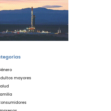
tegorías
Género
dultos mayores
alud
amilia
Consumidores
Empresas