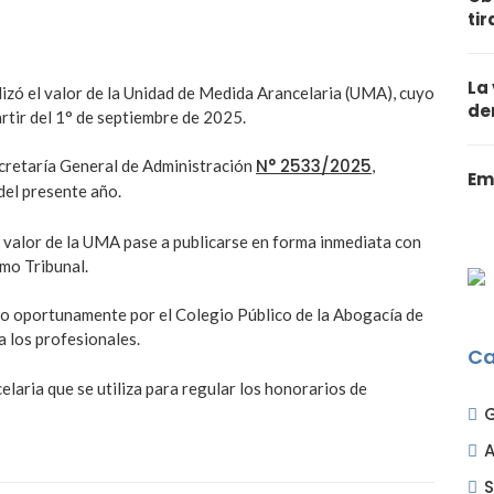
ti
La
lizó el valor de la Unidad de Medida Arancelaria (UMA), cuyo
de
rtir del 1° de septiembre de 2025.
N° 2533/2025
Secretaría General de Administración
,
Em
del presente año.
l valor de la UMA pase a publicarse en forma inmediata con
imo Tribunal.
ado oportunamente por el Colegio Público de la Abogacía de
 a los profesionales.
Ca
laria que se utiliza para regular los honorarios de
A
S