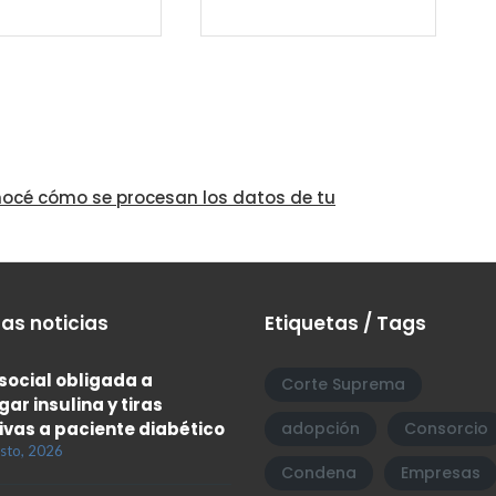
océ cómo se procesan los datos de tu
as noticias
Etiquetas / Tags
social obligada a
Corte Suprema
gar insulina y tiras
ivas a paciente diabético
adopción
Consorcio
sto, 2026
Condena
Empresas