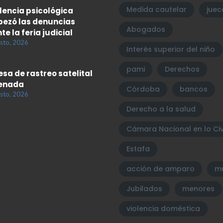
Medida cautelar
juec
olencia psicológica
ezó las denuncias
Abogados
te la feria judicial
sto, 2026
Interés superior del niño
pami
Derechos
sa de rastreo satelital
enada
Córdoba
bancos
sto, 2026
Derecho a la salud
Cámara Nacional en lo Civ
Estafa
acción de amparo
mu
Jubilados
menores
violencia doméstica