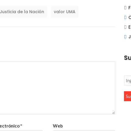
F
usticia de la Nación
valor UMA
J
Su
lectrónico
*
Web