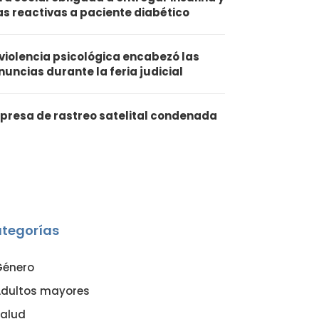
ras reactivas a paciente diabético
 violencia psicológica encabezó las
nuncias durante la feria judicial
presa de rastreo satelital condenada
tegorías
Género
dultos mayores
alud