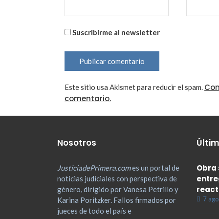
Suscribirme al newsletter
Con
Este sitio usa Akismet para reducir el spam.
comentario.
Nosotros
Últim
Obra 
JusticiadePrimera.com
es un portal de
entre
noticias judiciales con perspectiva de
react
género, dirigido por Vanesa Petrillo y
7 ago
Karina Poritzker. Fallos firmados por
jueces de todo el país e