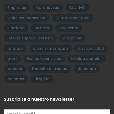
Empresas
Coronavirus
Covid-19
violencia doméstica
Cuota alimentaria
Córdoba
Justicia
Accidente
Interés superior del niño
adopción
amparo
acción de amparo
discapacidad
pami
Daños y perjuicios
Medida cautelar
bancos
Derecho a la salud
demanda
menores
despido
Suscribite a nuestro newsletter