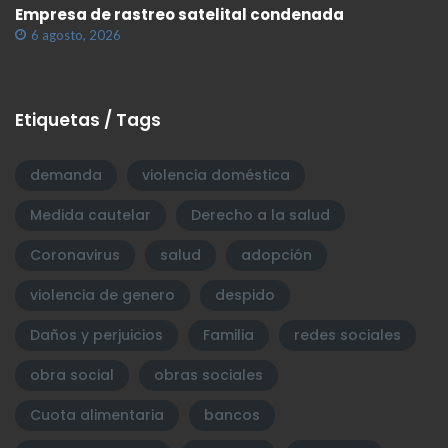
Empresa de rastreo satelital condenada
6 agosto, 2026
Etiquetas / Tags
demanda
violencia doméstica
Medida cautelar
Derecho a la salud
Coronavirus
salud
adopción
violencia de genero
despido
Daños y perjuicios
Familia
redes sociales
obra social
obras sociales
Cuota alimentaria
bancos