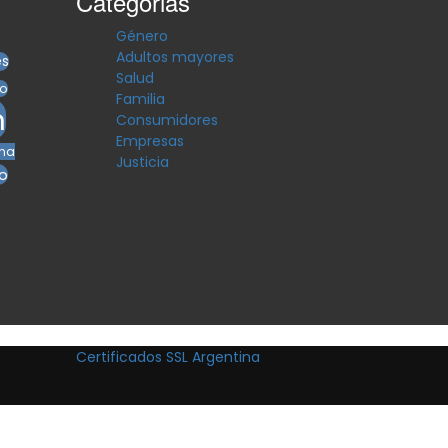
Categorias
Género
Adultos mayores
es
Salud
ro
Familia
n
Consumidores
Empresas
na
Justicia
o
Certificados SSL Argentina