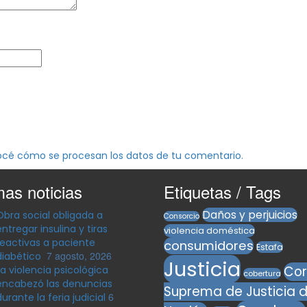
cé cómo se procesan los datos de tu comentario.
mas noticias
Etiquetas / Tags
Daños y perjuicios
Obra social obligada a
Consorcio
entregar insulina y tiras
violencia doméstica
reactivas a paciente
consumidores
Estafa
7 agosto, 2026
diabético
Justicia
Cor
La violencia psicológica
cobertura
encabezó las denuncias
Suprema de Justicia d
6
durante la feria judicial