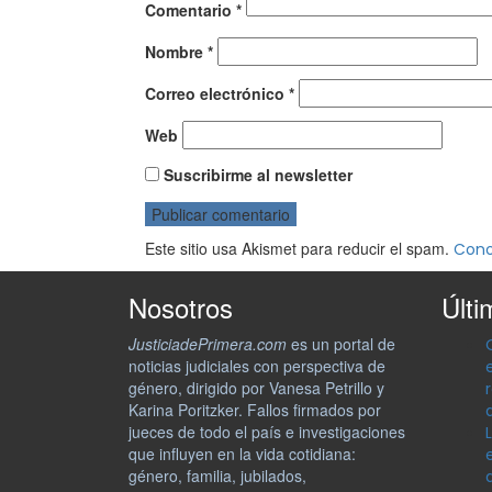
Comentario
*
Nombre
*
Correo electrónico
*
Web
Suscribirme al newsletter
Este sitio usa Akismet para reducir el spam.
Cono
Nosotros
Últi
JusticiadePrimera.com
es un portal de
noticias judiciales con perspectiva de
género, dirigido por Vanesa Petrillo y
Karina Poritzker. Fallos firmados por
jueces de todo el país e investigaciones
que influyen en la vida cotidiana:
género, familia, jubilados,