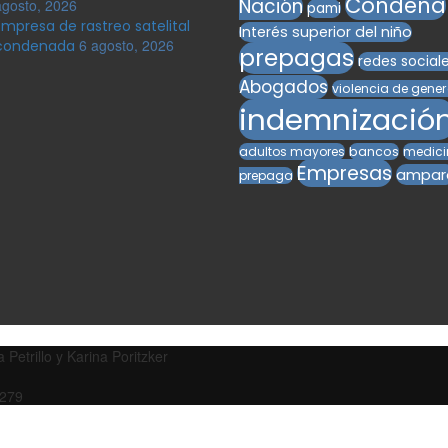
Condena
Nación
agosto, 2026
pami
Empresa de rastreo satelital
Interés superior del niño
6 agosto, 2026
condenada
prepagas
redes social
Abogados
violencia de gene
indemnizació
adultos mayores
bancos
medici
Empresas
ampar
prepaga
Petrillo y Karina Poritzker
3279
 Creado por
Justicia de primera