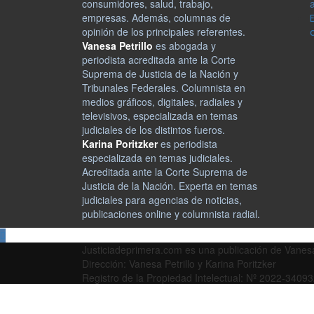
consumidores, salud, trabajo,
empresas. Además, columnas de
opinión de los principales referentes.
Vanesa Petrillo
es abogada y
periodista acreditada ante la Corte
Suprema de Justicia de la Nación y
Tribunales Federales. Columnista en
medios gráficos, digitales, radiales y
televisivos, especializada en temas
judiciales de los distintos fueros.
Karina Poritzker
es periodista
especializada en temas judiciales.
Acreditada ante la Corte Suprema de
Justicia de la Nación. Experta en temas
judiciales para agencias de noticias,
publicaciones online y columnista radial.
Justiciadeprimera.com es una publicación de Vanesa 
Dirección: Vanesa Petrillo y Karina Poritzker
Registro de la Propiedad Intelectual: Nº 2022-3409
Nro. de Edición
2024 Copyright © Todos los Derechos Reservados.