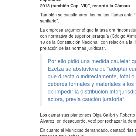
2013 (también Cap. VII)”, recordó la Cámara.
También se cuestionaron las multas fijadas ante “
sanitario”.
La empresa argumentó que la tasa era “inconstitu
con normativa de superior jerarquía (Código Aliment
18 de la Constitución Nacional, con relación a la li
prelación de las normas jurídicas”.
Por ello pidió una medida cautelar q
Ezeiza se abstuviera de “adoptar cu
que directa o indirectamente, total o
deberes formales y materiales a los f
de impedir la distribución interjuris
actora, previa caución juratoria”.
Los camaristas plantenses Olga Calibri y Roberto
Alvarez, en desacuerdo, votó por rechazar la dem
En cuanto al Municipio demandado, destacó “las ta
transportista y sobre la