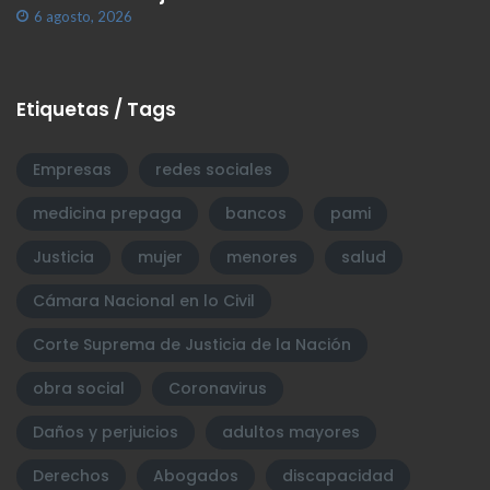
6 agosto, 2026
Etiquetas / Tags
Empresas
redes sociales
medicina prepaga
bancos
pami
Justicia
mujer
menores
salud
Cámara Nacional en lo Civil
Corte Suprema de Justicia de la Nación
obra social
Coronavirus
Daños y perjuicios
adultos mayores
Derechos
Abogados
discapacidad