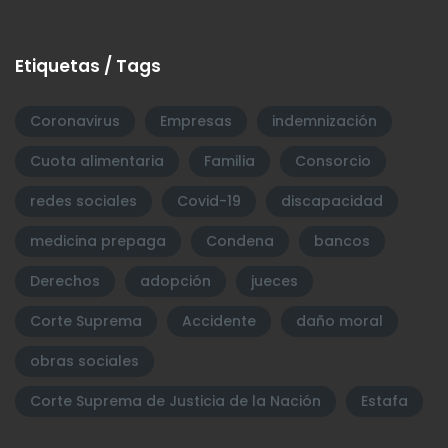
Etiquetas / Tags
Coronavirus
Empresas
indemnización
Cuota alimentaria
Familia
Consorcio
redes sociales
Covid-19
discapacidad
medicina prepaga
Condena
bancos
Derechos
adopción
jueces
Corte Suprema
Accidente
daño moral
obras sociales
Corte Suprema de Justicia de la Nación
Estafa