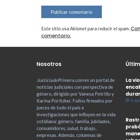
Con
Este sitio usa Akismet para reducir el spam.
comentario.
Nosotros
Últim
La vi
JusticiadePrimera.com
es un portal de
encab
noticias judiciales con perspectiva de
duran
género, dirigido por Vanesa Petrillo y
Karina Poritzker. Fallos firmados por
6 ag
jueces de todo el país e
investigaciones que influyen en la vida
Rastr
cotidiana: género, familia, jubilados,
probó
consumidores, salud, trabajo,
maner
empresas. Además, columnas de