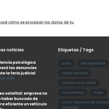
océ cómo se procesan los datos de tu
as noticias
Etiquetas / Tags
olencia psicológica
pami
discapacidad
ezó las denuncias
te la feria judicial
redes sociales
osto, 2026
Derecho a la salud
Coronavirus
mujer
eo satelital: empresa no
 haber buscado de
Corte Suprema de Justici
a eficiente un vehículo
la Nación