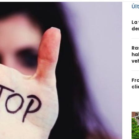
Úl
La
de
Ra
ha
ve
Fr
cl