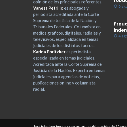
roba
opinión de los principales referentes.
6 ag
Vanesa Petrillo
es abogada y
periodista acreditada ante la Corte
Suprema de Justicia de la Nación y
Fraud
Tribunales Federales. Columnista en
indem
medios gráficos, digitales, radiales y
4 ag
televisivos, especializada en temas
judiciales de los distintos fueros.
Karina Poritzker
es periodista
especializada en temas judiciales.
Acreditada ante la Corte Suprema de
Justicia de la Nación. Experta en temas
judiciales para agencias de noticias,
publicaciones online y columnista
radial.
Justiciadeprimera.com es una publicación de Vanes