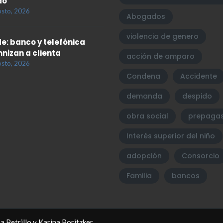
do
osto, 2026
Abogados
violencia de genero
e: banco y telefónica
nizan a clienta
acción de amparo
osto, 2026
Condena
Accidente
demanda
despido
obra social
prepaga
Interés superior del niño
adopción
Consorcio
Familia
bancos
a Petrillo y Karina Poritzker