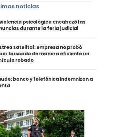
timas noticias
 violencia psicológica encabezó las
nuncias durante la feria judicial
streo satelital: empresa no probó
ber buscado de manera eficiente un
hículo robado
aude: banco y telefónica indemnizan a
ienta