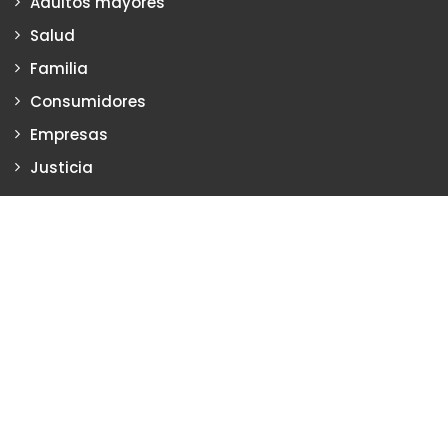
Adultos mayores
Salud
Familia
Consumidores
Empresas
Justicia
Justiciadeprimera.com es una publicación de Vanesa Petrillo y
Karina Poritzker
Dirección: Vanesa Petrillo y Karina Poritzker
Registro de la Propiedad Intelectual: Nº 2022-34093279
Nro. de Edición
2132
2024 Copyright © Todos los Derechos Reservados. Creado
por
Justicia de primera
Certificados SSL Argentina