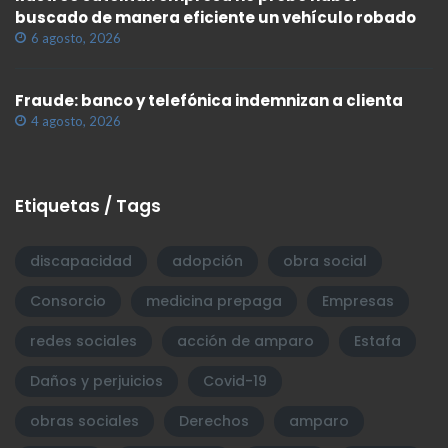
buscado de manera eficiente un vehículo robado
6 agosto, 2026
Fraude: banco y telefónica indemnizan a clienta
4 agosto, 2026
Etiquetas / Tags
discapacidad
adopción
obra social
Consorcio
medicina prepaga
Empresas
redes sociales
acción de amparo
Estafa
Daños y perjuicios
Covid-19
obras sociales
Derechos
amparo