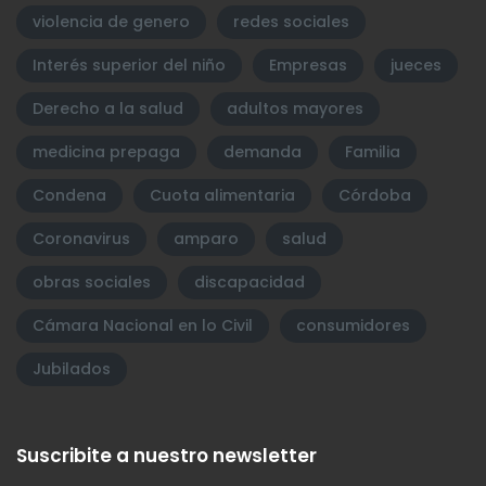
violencia de genero
redes sociales
Interés superior del niño
Empresas
jueces
Derecho a la salud
adultos mayores
medicina prepaga
demanda
Familia
Condena
Cuota alimentaria
Córdoba
Coronavirus
amparo
salud
obras sociales
discapacidad
Cámara Nacional en lo Civil
consumidores
Jubilados
Suscribite a nuestro newsletter