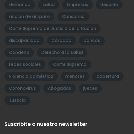
demanda
salud
Empresas
despido
acción de amparo
Consorcio
Corte Suprema de Justicia de la Nación
discapacidad
Córdoba
bancos
Condena
Derecho a la salud
redes sociales
Corte Suprema
violencia doméstica
menores
cobertura
Coronavirus
Abogados
jueces
Justicia
Suscribite a nuestro newsletter