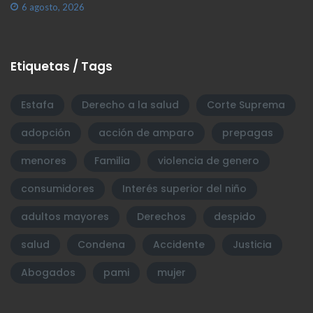
6 agosto, 2026
Etiquetas / Tags
Estafa
Derecho a la salud
Corte Suprema
adopción
acción de amparo
prepagas
menores
Familia
violencia de genero
consumidores
Interés superior del niño
adultos mayores
Derechos
despido
salud
Condena
Accidente
Justicia
Abogados
pami
mujer