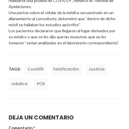
realizarse una prueba de COVID19”, remarcó el Tribunal de
Apelaciones.
Una pericia sobre el celular de la médica secuestrado en un
allanamiento al consultorio, determinó que “dentro de dicho
móvil se hallaban los estudios apócrifos”
Los pacientes declararon que llegaron al lugar derivados por
su médico y que se les dijo que las muestras que se les
tomaron “serían analizadas en el laboratorio correspondiente”.
Covid19
falsificación
Justicia
TAGS:
médica
PCR
DEJA UN COMENTARIO
Comentario
*