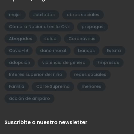
mujer
Jubilados
obras sociales
Cámara Nacional en lo Civil
prepagas
Abogados
salud
Coronavirus
Covid-19
daño moral
bancos
Estafa
adopción
violencia de genero
Empresas
Interés superior del niño
redes sociales
Familia
Corte Suprema
menores
acción de amparo
Suscribite a nuestro newsletter