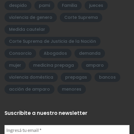
despido
pami
Familia
jueces
violencia de genero
Corte Suprema
Medida cautelar
Corte Suprema de Justicia de la Nación
Consorcio
Abogados
demanda
mujer
medicina prepaga
amparo
violencia doméstica
prepagas
bancos
acción de amparo
menores
Suscribite a nuestro newsletter