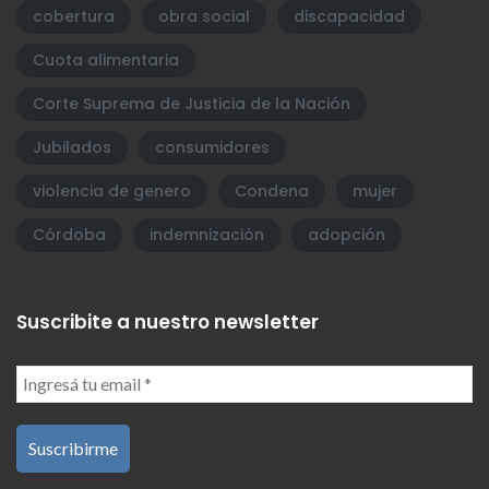
cobertura
obra social
discapacidad
Cuota alimentaria
Corte Suprema de Justicia de la Nación
Jubilados
consumidores
violencia de genero
Condena
mujer
Córdoba
indemnización
adopción
Suscribite a nuestro newsletter