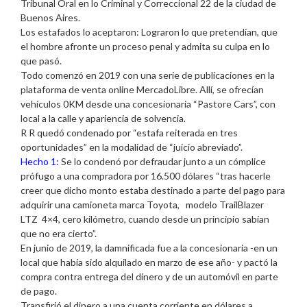
Tribunal Oral en lo Criminal y Correccional 22 de la ciudad de
Buenos Aires.
Los estafados lo aceptaron: Lograron lo que pretendían, que
el hombre afronte un proceso penal y admita su culpa en lo
que pasó.
Todo comenzó en 2019 con una serie de publicaciones en la
plataforma de venta online MercadoLibre. Allí, se ofrecían
vehículos 0KM desde una concesionaria “Pastore Cars”, con
local a la calle y apariencia de solvencia.
R R quedó condenado por “estafa reiterada en tres
oportunidades” en la modalidad de “juicio abreviado”.
Hecho 1:
Se lo condenó por defraudar junto a un cómplice
prófugo a una compradora por 16.500 dólares “tras hacerle
creer que dicho monto estaba destinado a parte del pago para
adquirir una camioneta marca Toyota, modelo TrailBlazer
LTZ 4×4, cero kilómetro, cuando desde un principio sabían
que no era cierto”.
En junio de 2019, la damnificada fue a la concesionaria -en un
local que había sido alquilado en marzo de ese año- y pactó la
compra contra entrega del dinero y de un automóvil en parte
de pago.
Transfirió el dinero a una cuenta corriente en dólares a