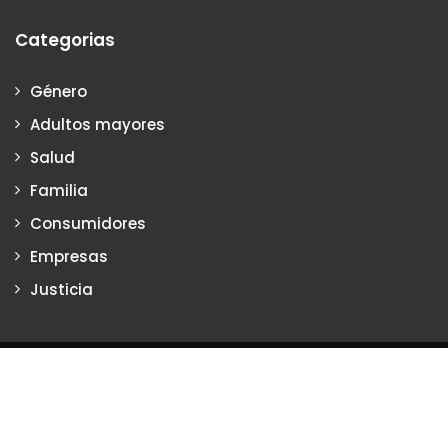
Categorias
Género
Adultos mayores
Salud
Familia
Consumidores
Empresas
Justicia
Justiciadeprimera.com es una publicación de Vanesa Petrillo y
Karina Poritzker
Dirección: Vanesa Petrillo y Karina Poritzker
Registro de la Propiedad Intelectual: Nº 2022-34093279