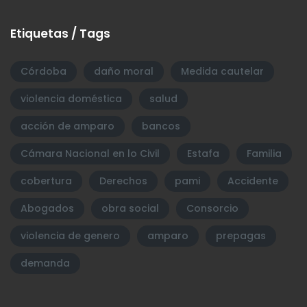
Etiquetas / Tags
Córdoba
daño moral
Medida cautelar
violencia doméstica
salud
acción de amparo
bancos
Cámara Nacional en lo Civil
Estafa
Familia
cobertura
Derechos
pami
Accidente
Abogados
obra social
Consorcio
violencia de genero
amparo
prepagas
demanda