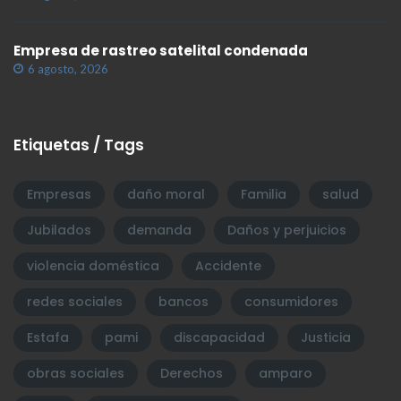
Empresa de rastreo satelital condenada
6 agosto, 2026
Etiquetas / Tags
Empresas
daño moral
Familia
salud
Jubilados
demanda
Daños y perjuicios
violencia doméstica
Accidente
redes sociales
bancos
consumidores
Estafa
pami
discapacidad
Justicia
obras sociales
Derechos
amparo