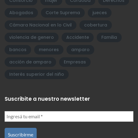
Consorcio
mujer
Córdoba
Derechos
Abogados
Corte Suprema
jueces
Cámara Nacional en lo Civil
cobertura
violencia de genero
Accidente
Familia
bancos
menores
amparo
acción de amparo
Empresas
Interés superior del niño
Suscribite a nuestro newsletter