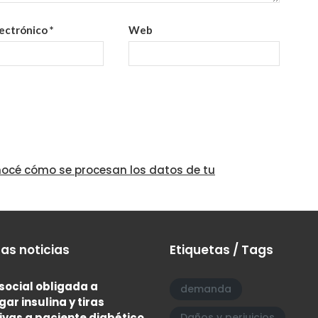
lectrónico
*
Web
océ cómo se procesan los datos de tu
as noticias
Etiquetas / Tags
social obligada a
demanda
gar insulina y tiras
ivas a paciente diabético
Daños y perjuicios