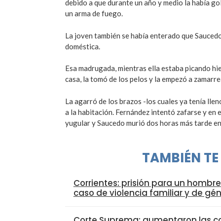
debido a que durante un año y medio la había 
un arma de fuego.
La joven también se había enterado que Saucedo 
doméstica.
Esa madrugada, mientras ella estaba picando hie
casa, la tomó de los pelos y la empezó a zamarre
La agarró de los brazos -los cuales ya tenía lle
a la habitación. Fernández intentó zafarse y en el 
yugular y Saucedo murió dos horas más tarde en 
TAMBIÉN TE
Corrientes: prisión para un hombr
caso de violencia familiar y de gé
Corte Suprema: aumentaron las co