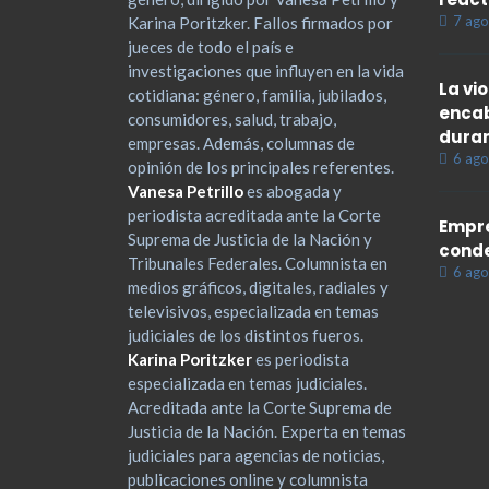
7 ago
Karina Poritzker. Fallos firmados por
jueces de todo el país e
investigaciones que influyen en la vida
La vi
cotidiana: género, familia, jubilados,
encab
consumidores, salud, trabajo,
duran
empresas. Además, columnas de
6 ago
opinión de los principales referentes.
Vanesa Petrillo
es abogada y
periodista acreditada ante la Corte
Empre
Suprema de Justicia de la Nación y
cond
Tribunales Federales. Columnista en
6 ago
medios gráficos, digitales, radiales y
televisivos, especializada en temas
judiciales de los distintos fueros.
Karina Poritzker
es periodista
especializada en temas judiciales.
Acreditada ante la Corte Suprema de
Justicia de la Nación. Experta en temas
judiciales para agencias de noticias,
publicaciones online y columnista