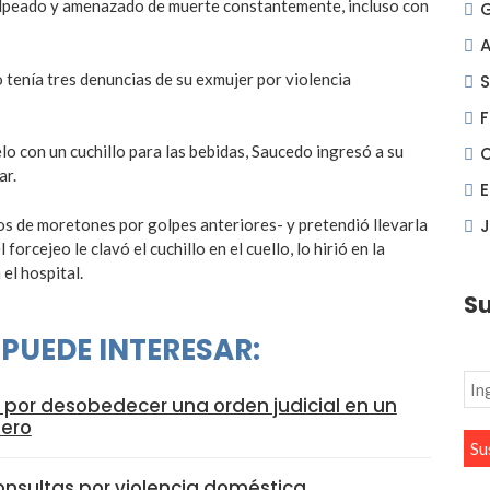
golpeado y amenazado de muerte constantemente, incluso con
A
tení­a tres denuncias de su exmujer por violencia
S
F
lo con un cuchillo para las bebidas, Saucedo ingresó a su
ar.
nos de moretones por golpes anteriores- y pretendió llevarla
J
forcejeo le clavó el cuchillo en el cuello, lo hirió en la
el hospital.
Su
 PUEDE INTERESAR:
e por desobedecer una orden judicial en un
nero
nsultas por violencia doméstica