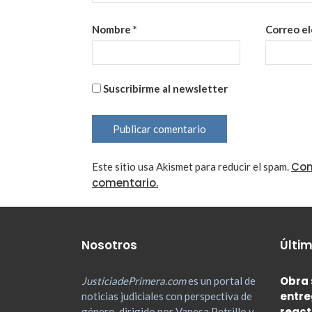
Nombre
*
Correo e
Suscribirme al newsletter
Con
Este sitio usa Akismet para reducir el spam.
comentario.
Nosotros
Últim
Obra 
JusticiadePrimera.com
es un portal de
entre
noticias judiciales con perspectiva de
react
género, dirigido por Vanesa Petrillo y