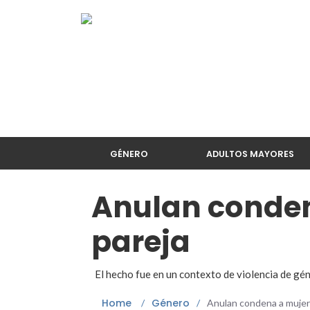
GÉNERO
ADULTOS MAYORES
Anulan conden
pareja
El hecho fue en un contexto de violencia de gé
Home
Género
/
/
Anulan condena a mujer 