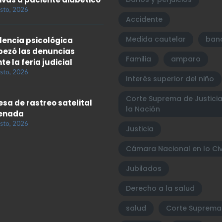
sto, 2026
Accidente
Medida cautelar
ban
olencia psicológica
ezó las denuncias
Familia
amparo
te la feria judicial
sto, 2026
Interés superior del niño
Corte Suprema de Justici
sa de rastreo satelital
la Nación
enada
sto, 2026
Justicia
Cámara Nacional en lo Civ
Jubilados
Derecho a la salud
salud
Corte Suprema