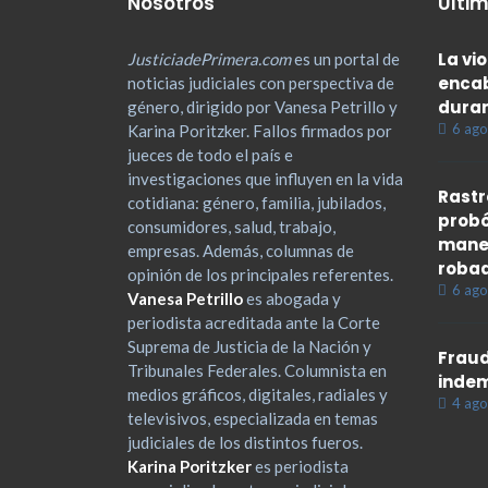
Nosotros
Últim
La vi
JusticiadePrimera.com
es un portal de
encab
noticias judiciales con perspectiva de
duran
género, dirigido por Vanesa Petrillo y
6 ago
Karina Poritzker. Fallos firmados por
jueces de todo el país e
investigaciones que influyen en la vida
Rastr
cotidiana: género, familia, jubilados,
probó
consumidores, salud, trabajo,
maner
empresas. Además, columnas de
roba
opinión de los principales referentes.
6 ago
Vanesa Petrillo
es abogada y
periodista acreditada ante la Corte
Suprema de Justicia de la Nación y
Fraud
Tribunales Federales. Columnista en
indem
medios gráficos, digitales, radiales y
4 ago
televisivos, especializada en temas
judiciales de los distintos fueros.
Karina Poritzker
es periodista