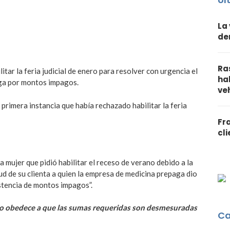
La
de
Ra
tar la feria judicial de enero para resolver con urgencia el
ha
aga por montos impagos.
ve
 primera instancia que había rechazado habilitar la feria
Fr
cl
 mujer que pidió habilitar el receso de verano debido a la
lud de su clienta a quien la empresa de medicina prepaga dio
istencia de montos impagos”.
ago obedece a que las sumas requeridas son desmesuradas
Ca