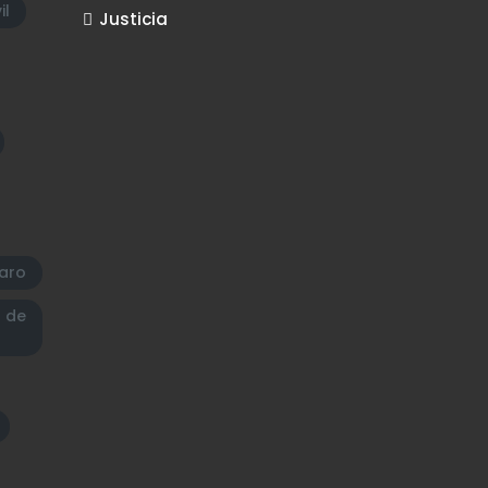
il
Justicia
aro
a de