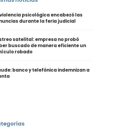
 violencia psicológica encabezó las
nuncias durante la feria judicial
streo satelital: empresa no probó
ber buscado de manera eficiente un
hículo robado
aude: banco y telefónica indemnizan a
ienta
tegorías