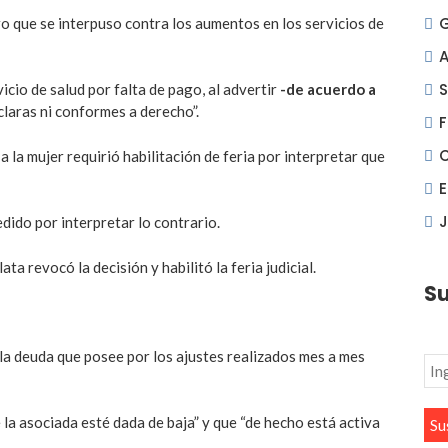
ro que se interpuso contra los aumentos en los servicios de
A
S
vicio de salud por falta de pago, al advertir
-de acuerdo a
laras ni conformes a derecho”.
F
 la mujer requirió habilitación de feria por interpretar que
J
edido por interpretar lo contrario.
a revocó la decisión y habilitó la feria judicial.
Su
la deuda que posee por los ajustes realizados mes a mes
la asociada esté dada de baja” y que “de hecho está activa