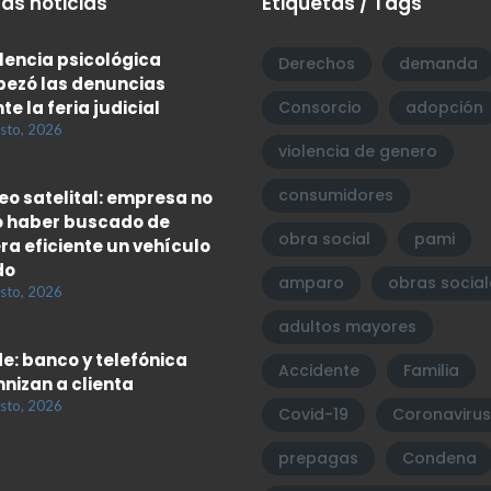
as noticias
Etiquetas / Tags
olencia psicológica
Derechos
demanda
ezó las denuncias
te la feria judicial
Consorcio
adopción
sto, 2026
violencia de genero
consumidores
eo satelital: empresa no
 haber buscado de
obra social
pami
a eficiente un vehículo
do
amparo
obras social
sto, 2026
adultos mayores
e: banco y telefónica
Accidente
Familia
nizan a clienta
sto, 2026
Covid-19
Coronavirus
prepagas
Condena