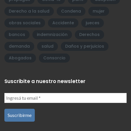
Derecho a la salud
Condena
mujer
obras sociales
Accidente
jueces
bancos
indemnización
Derechos
demanda
salud
Daños y perjuicios
Abogados
Consorcio
Suscribite a nuestro newsletter