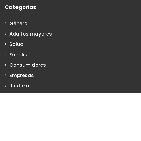
Categorias
Género
Adultos mayores
Salud
Familia
Consumidores
Empresas
Justicia
Justiciadeprimera.com es una publicación de Vanesa Petrillo y
Karina Poritzker
Dirección: Vanesa Petrillo y Karina Poritzker
Registro de la Propiedad Intelectual: Nº 2022-34093279