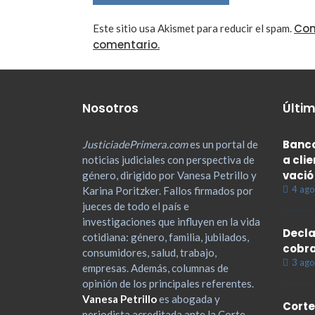
Con
Este sitio usa Akismet para reducir el spam.
comentario.
Nosotros
Últim
Banco
JusticiadePrimera.com
es un portal de
a cli
noticias judiciales con perspectiva de
vació
género, dirigido por Vanesa Petrillo y
4 ago
Karina Poritzker. Fallos firmados por
jueces de todo el país e
investigaciones que influyen en la vida
Decla
cotidiana: género, familia, jubilados,
cobra
consumidores, salud, trabajo,
3 ago
empresas. Además, columnas de
opinión de los principales referentes.
Vanesa Petrillo
es abogada y
Corte
periodista acreditada ante la Corte