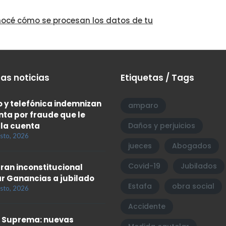
océ cómo se procesan los datos de tu
as noticias
Etiquetas / Tags
 y telefónica indemnizan
amparo
enta por fraude que le
 la cuenta
Daños y perjuicios
sto, 2026
jueces
Abogados
Covid-19
Jubilados
ran inconstitucional
r Ganancias a jubilado
Estafa
obra social
sto, 2026
Accidente
 Suprema: nuevas