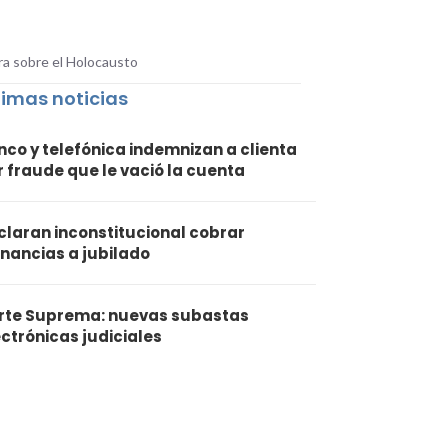
ra sobre el Holocausto
timas noticias
nco y telefónica indemnizan a clienta
r fraude que le vació la cuenta
claran inconstitucional cobrar
nancias a jubilado
rte Suprema: nuevas subastas
ectrónicas judiciales