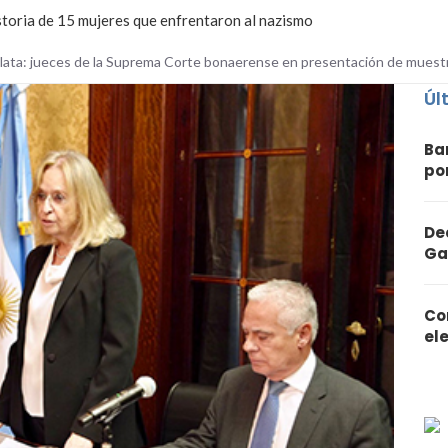
storia de 15 mujeres que enfrentaron al nazismo
Plata: jueces de la Suprema Corte bonaerense en presentación de muest
Úl
Ba
po
De
Ga
Co
el