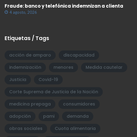
Fraude: banco y telefónica indemnizan a clienta
4 agosto, 2026
Etiquetas / Tags
acción de amparo
discapacidad
indemnización
menores
Medida cautelar
Justicia
Covid-19
Corte Suprema de Justicia de la Nación
medicina prepaga
consumidores
adopción
pami
demanda
obras sociales
Cuota alimentaria