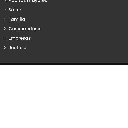
Adultos mayores
Salud
Familia
Consumidores
Empresas
Justicia
Justiciadeprimera.com es una publicación de Vanesa Petrillo y
Karina Poritzker
Dirección: Vanesa Petrillo y Karina Poritzker
Registro de la Propiedad Intelectual: Nº 2022-34093279
Nro. de Edición
2133
2024 Copyright © Todos los Derechos Reservados. Creado
por
Justicia de primera
Certificados SSL Argentina