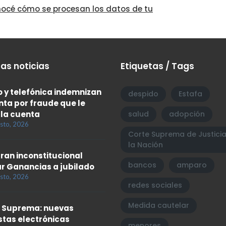
océ cómo se procesan los datos de tu
as noticias
Etiquetas / Tags
 y telefónica indemnizan
despido
Estafa
enta por fraude que le
 la cuenta
salud
adopción
sto, 2026
Corte Suprema de Justici
la Nación
ran inconstitucional
bancos
amparo
r Ganancias a jubilado
sto, 2026
redes sociales
Medida cautelar
 Suprema: nuevas
tas electrónicas
menores