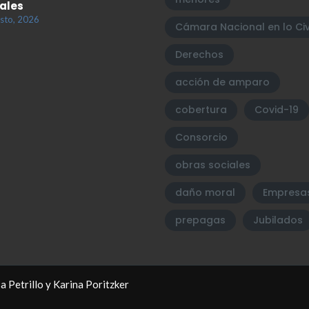
iales
sto, 2026
Cámara Nacional en lo Civ
Derechos
acción de amparo
cobertura
Covid-19
Consorcio
obras sociales
daño moral
Empresa
prepagas
Jubilados
a Petrillo y Karina Poritzker