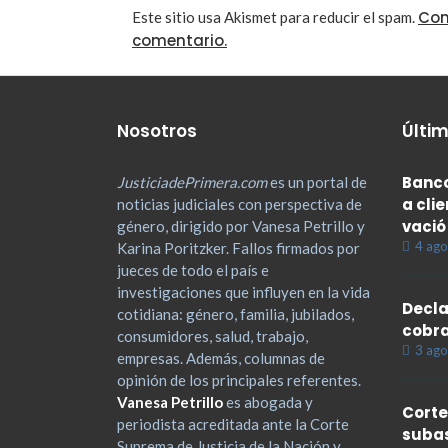
Con
Este sitio usa Akismet para reducir el spam.
comentario.
Nosotros
Últim
Banco
JusticiadePrimera.com
es un portal de
a cli
noticias judiciales con perspectiva de
vació
género, dirigido por Vanesa Petrillo y
4 ago
Karina Poritzker. Fallos firmados por
jueces de todo el país e
investigaciones que influyen en la vida
Decla
cotidiana: género, familia, jubilados,
cobra
consumidores, salud, trabajo,
3 ago
empresas. Además, columnas de
opinión de los principales referentes.
Vanesa Petrillo
es abogada y
Corte
periodista acreditada ante la Corte
subas
Suprema de Justicia de la Nación y