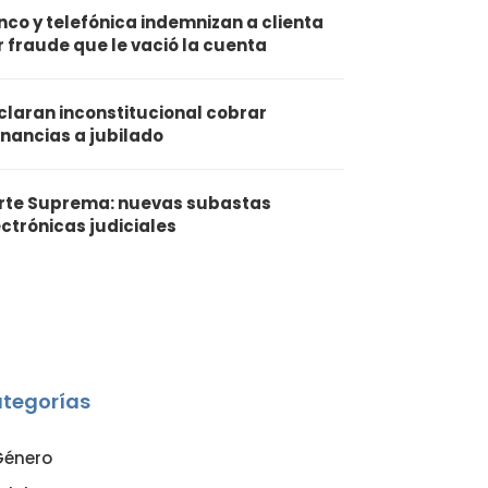
nco y telefónica indemnizan a clienta
r fraude que le vació la cuenta
claran inconstitucional cobrar
nancias a jubilado
rte Suprema: nuevas subastas
ectrónicas judiciales
tegorías
Género