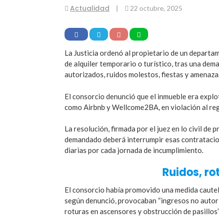
Actualidad
|
22 octubre, 2025
La Justicia ordenó al propietario de un departa
de alquiler temporario o turístico, tras una dem
autorizados, ruidos molestos, fiestas y amenaza
El consorcio denunció que el inmueble era expl
como Airbnb y Wellcome2BA, en violación al re
La resolución, firmada por el juez en lo civil de 
demandado deberá interrumpir esas contratacion
diarias por cada jornada de incumplimiento.
Ruidos, r
El consorcio había promovido una medida cautela
según denunció, provocaban “ingresos no autori
roturas en ascensores y obstrucción de pasillos”