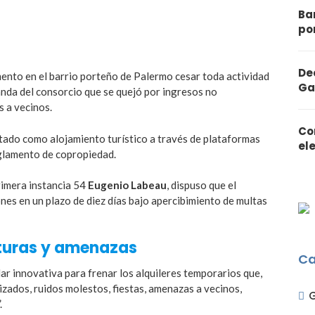
Ba
po
De
mento en el barrio porteño de Palermo cesar toda actividad
Ga
anda del consorcio que se quejó por ingresos no
s a vecinos.
Co
otado como alojamiento turístico a través de plataformas
el
glamento de copropiedad.
primera instancia 54
Eugenio Labeau
, dispuso que el
es en un plazo de diez días bajo apercibimiento de multas
oturas y amenazas
Ca
r innovativa para frenar los alquileres temporarios que,
zados, ruidos molestos, fiestas, amenazas a vecinos,
.