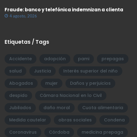
Fraude: banco y telefónica indemnizan a clienta
4 agosto, 2026
Etiquetas / Tags
Accidente
adopción
pami
prepagas
salud
Justicia
Interés superior del niño
Abogados
mujer
Daños y perjuicios
despido
Cámara Nacional en lo Civil
Jubilados
daño moral
Cuota alimentaria
Medida cautelar
obras sociales
Condena
Coronavirus
Córdoba
medicina prepaga