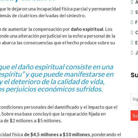
A
ue le dejaron una incapacidad física parcial y permanente
S
demás de cicatrices derivadas del siniestro.
F
ión de aumentar la compensación por
daño espiritual
. Los
de una alteración perjudicial en la esfera personal de la
que abarca las consecuencias que el hecho produce sobre su
J
que el daño espiritual consiste en una
espíritu” y que puede manifestarse en
Su
y el deterioro de la calidad de vida,
s perjuicios económicos sufridos.
s condiciones personales del damnificado y el impacto que el
n. Sobre esa base concluyó que la reparación fijada en
la de $2 millones a $5 millones.
cidad física
de $4,5 millones a $10 millones
, ponderando el