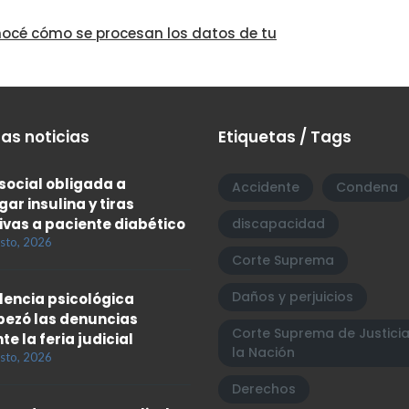
océ cómo se procesan los datos de tu
as noticias
Etiquetas / Tags
social obligada a
Accidente
Condena
gar insulina y tiras
ivas a paciente diabético
discapacidad
sto, 2026
Corte Suprema
Daños y perjuicios
olencia psicológica
ezó las denuncias
Corte Suprema de Justici
te la feria judicial
la Nación
sto, 2026
Derechos