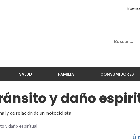
Buenos
SALUD
FAMILIA
CONSUMIDORES
ránsito y daño espiri
nal y de relación de un motociclista
to y daño espiritual
Úl