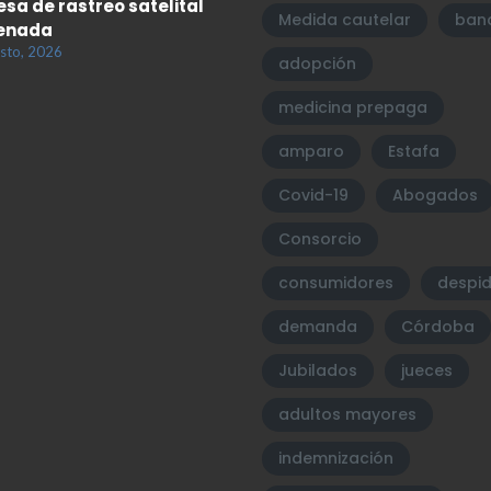
sa de rastreo satelital
Medida cautelar
ban
enada
sto, 2026
adopción
medicina prepaga
amparo
Estafa
Covid-19
Abogados
Consorcio
consumidores
despi
demanda
Córdoba
Jubilados
jueces
adultos mayores
indemnización