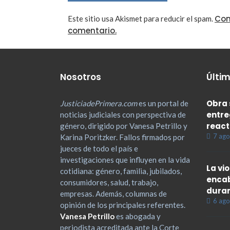
Con
Este sitio usa Akismet para reducir el spam.
comentario.
Nosotros
Últim
Obra 
JusticiadePrimera.com
es un portal de
entre
noticias judiciales con perspectiva de
react
género, dirigido por Vanesa Petrillo y
7 ago
Karina Poritzker. Fallos firmados por
jueces de todo el país e
investigaciones que influyen en la vida
La vi
cotidiana: género, familia, jubilados,
encab
consumidores, salud, trabajo,
duran
empresas. Además, columnas de
6 ago
opinión de los principales referentes.
Vanesa Petrillo
es abogada y
periodista acreditada ante la Corte