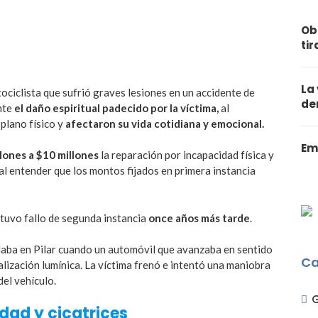
Ob
ti
La
ociclista que sufrió graves lesiones en un accidente de
de
nte
el daño espiritual padecido por la víctima,
al
 plano físico y
afectaron su vida cotidiana y emocional.
Em
llones a $10 millones
la reparación por incapacidad física y
 al entender que los montos fijados en primera instancia
 tuvo fallo de segunda instancia
once años más tarde
.
ulaba en Pilar cuando un automóvil que avanzaba en sentido
Ca
ñalización lumínica. La víctima frenó e intentó una maniobra
del vehículo.
dad y cicatrices