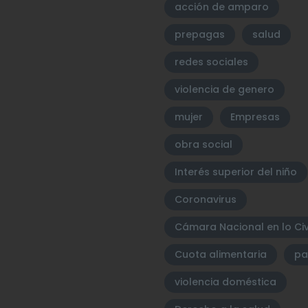
acción de amparo
prepagas
salud
redes sociales
violencia de genero
mujer
Empresas
obra social
Interés superior del niño
Coronavirus
Cámara Nacional en lo Civ
Cuota alimentaria
pa
violencia doméstica