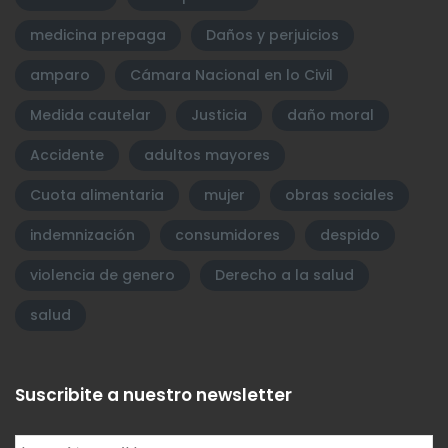
medicina prepaga
Daños y perjuicios
amparo
Cámara Nacional en lo Civil
Medida cautelar
Justicia
daño moral
Accidente
adultos mayores
Cuota alimentaria
mujer
obras sociales
indemnización
consumidores
despido
violencia de genero
Derecho a la salud
salud
Suscribite a nuestro newsletter