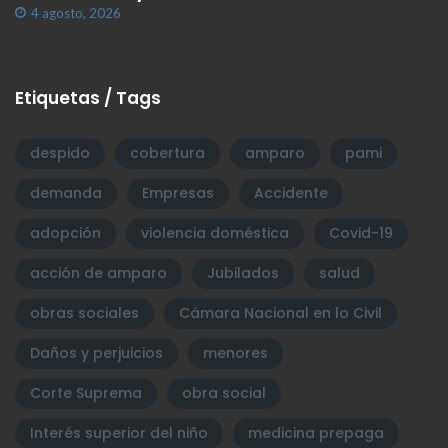
4 agosto, 2026
Etiquetas / Tags
despido
cobertura
amparo
pami
demanda
Empresas
Accidente
adopción
violencia doméstica
Covid-19
acción de amparo
Jubilados
salud
obras sociales
Cámara Nacional en lo Civil
Daños y perjuicios
menores
Corte Suprema
obra social
Interés superior del niño
medicina prepaga