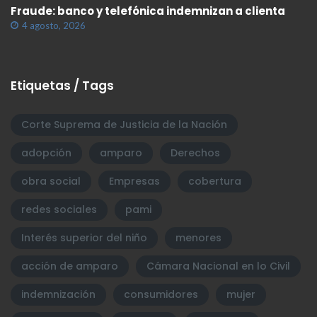
Fraude: banco y telefónica indemnizan a clienta
4 agosto, 2026
Etiquetas / Tags
Corte Suprema de Justicia de la Nación
adopción
amparo
Derechos
obra social
Empresas
cobertura
redes sociales
pami
Interés superior del niño
menores
acción de amparo
Cámara Nacional en lo Civil
indemnización
consumidores
mujer