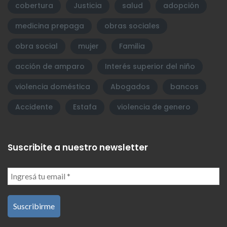
cobertura
Justicia
salud
adopción
medicina prepaga
obras sociales
obra social
mujer
Familia
acción de amparo
Interés superior del niño
violencia doméstica
Abogados
bancos
Accidente
Estafa
violencia de genero
Suscribite a nuestro newsletter