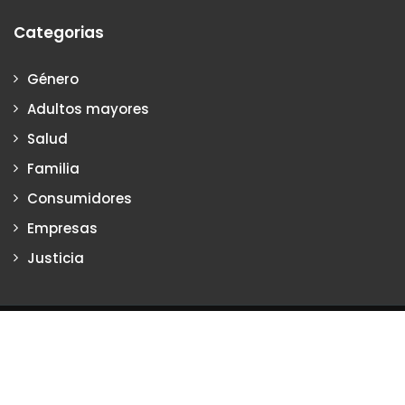
Categorias
Género
Adultos mayores
Salud
Familia
Consumidores
Empresas
Justicia
Justiciadeprimera.com es una publicación de Vanesa Petrillo y
Karina Poritzker
Dirección: Vanesa Petrillo y Karina Poritzker
Registro de la Propiedad Intelectual: Nº 2022-34093279