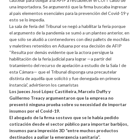
cautelar para obligar a la AFIP a restablecer el CUIT caído de
una importadora. Se argumentó que la firma buscaba ingresar
al país elementos esenciales para la prevención del Covid-19 y
esto se lo impedía.
La sala de feria del Tribunal se negó a habilitar la feria porque
el argumento de la pandemia se sumó a un planteo anterior, en
que sólo se aludió a contenedores con diez pallets de mochilas
y maletines retenidos en Aduana por esa decisión de AFIP
“Resulta por demás evidente que la actora persigue la
habilitación de la feria judicial para lograr —a partir del
tratamiento del recurso de apelación a estudio de la Sala I de
esta Cámara— que el Tribunal disponga una precautelar
distinta de aquélla que solicitó y fue denegada en primera
instancia”, advirtieron los camaristas
Los jueces José López Castiñeira, Marcelo Duffy y
Guillermo Treacy argumentaron que la empresa no
presentó ninguna prueba sobre su necesidad de importar
insumos por el Covid-19.
El abogado de la firma sostuvo que se le había pedido
cotización desde el sector público para importar barbijos,
insumos para impresión 3D “entre muchos productos
destinados a paliar la emergencia sanitaria”.