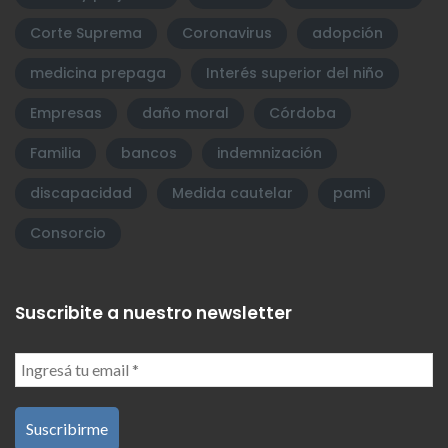
Corte Suprema
Coronavirus
adopción
medicina prepaga
Interés superior del niño
Empresas
daño moral
Córdoba
Familia
bancos
indemnización
discapacidad
Medida cautelar
pami
Consorcio
Suscribite a nuestro newsletter