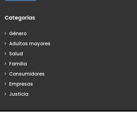
Categorias
Género
Adultos mayores
Salud
Familia
Consumidores
Empresas
Justicia
Justiciadeprimera.com es una publicación de Vanesa Petrillo y
Karina Poritzker
Dirección: Vanesa Petrillo y Karina Poritzker