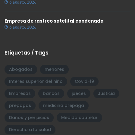
6 agosto, 2026
Empresa de rastreo satelital condenada
6 agosto, 2026
Etiquetas / Tags
Abogados
menores
Interés superior del niño
Covid-19
Empresas
bancos
jueces
Justicia
prepagas
medicina prepaga
Daños y perjuicios
Medida cautelar
Derecho a la salud