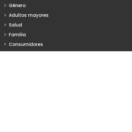
Género
Adultos mayores
Salud
Familia
Consumidores
Empresas
Justicia
Justiciadeprimera.com es una publicación de Vanesa Petrillo y
Karina Poritzker
Dirección: Vanesa Petrillo y Karina Poritzker
Registro de la Propiedad Intelectual: Nº 2022-34093279
Nro. de Edición
2134
2024 Copyright © Todos los Derechos Reservados. Creado