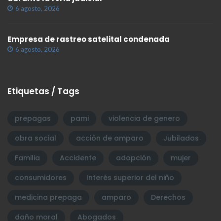
6 agosto, 2026
Empresa de rastreo satelital condenada
6 agosto, 2026
Etiquetas / Tags
prepagas
pami
violencia de genero
obra social
acción de amparo
Jubilados
Familia
Accidente
adopción
mujer
consumidores
Interés superior del niño
medicina prepaga
amparo
Derechos
daño moral
Abogados