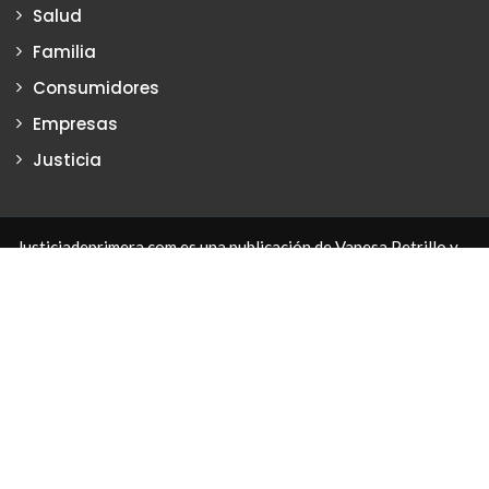
Salud
Familia
Consumidores
Empresas
Justicia
Justiciadeprimera.com es una publicación de Vanesa Petrillo y
Karina Poritzker
Dirección: Vanesa Petrillo y Karina Poritzker
Registro de la Propiedad Intelectual: Nº 2022-34093279
Nro. de Edición
2134
2024 Copyright © Todos los Derechos Reservados. Creado
por
Justicia de primera
Certificados SSL Argentina