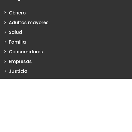
Género
Adultos mayores
Salud
Familia
Consumidores
Empresas
Justicia
Justiciadeprimera.com es una publicación de Vanesa Petrillo y
Karina Poritzker
Dirección: Vanesa Petrillo y Karina Poritzker
Registro de la Propiedad Intelectual: Nº 2022-34093279
Nro. de Edición
2133