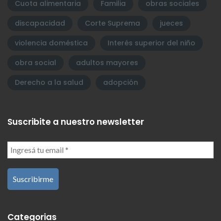
Cuota alimentaria
Familia
obras sociales
discapacidad
Corte Suprema
jueces
violencia doméstica
Interés superior del niño
obra social
adultos mayores
Derecho a la salud
adopción
Suscribite a nuestro newsletter
Categorias