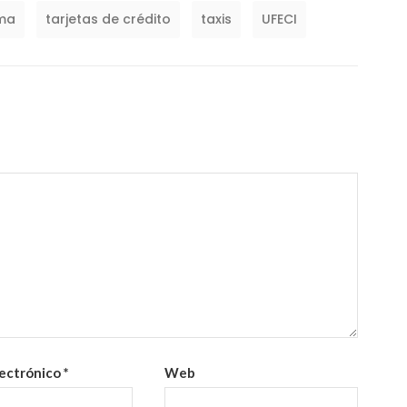
sma
tarjetas de crédito
taxis
UFECI
lectrónico
*
Web