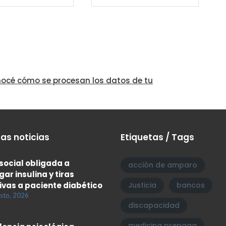
océ cómo se procesan los datos de tu
as noticias
Etiquetas / Tags
social obligada a
acción de amparo
gar insulina y tiras
ivas a paciente diabético
Justicia
bancos
sto, 2026
discapacidad
medicina prepaga