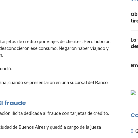
Ob
ti
La
rjetas de crédito por viajes de clientes. Pero hubo un
de
 y desconocieron ese consumo. Negaron haber viajado y
n.
Em
unció.
na, cuando se presentaron en una sucursal del Banco
El fraude
ón ilícita dedicada al fraude con tarjetas de crédito.
Ca
a ciudad de Buenos Aires y quedó a cargo de la jueza