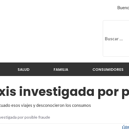
Bueno
SALUD
FAMILIA
CONSUMIDORES
is investigada por p
ctuado esos viajes y desconocieron los consumos
vestigada por posible fraude
Úl