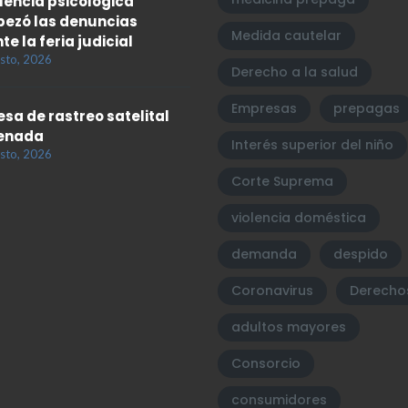
olencia psicológica
ezó las denuncias
Medida cautelar
te la feria judicial
sto, 2026
Derecho a la salud
Empresas
prepagas
sa de rastreo satelital
enada
Interés superior del niño
sto, 2026
Corte Suprema
violencia doméstica
demanda
despido
Coronavirus
Derecho
adultos mayores
Consorcio
consumidores