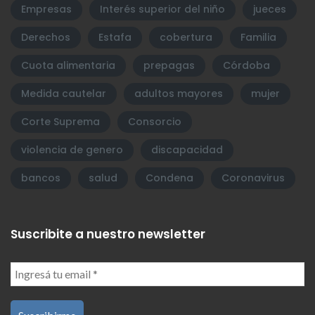
Empresas
Interés superior del niño
jueces
Derechos
Estafa
cobertura
Familia
Cuota alimentaria
prepagas
Córdoba
Medida cautelar
adultos mayores
mujer
Corte Suprema
Consorcio
violencia de genero
discapacidad
bancos
salud
Condena
Coronavirus
Suscribite a nuestro newsletter