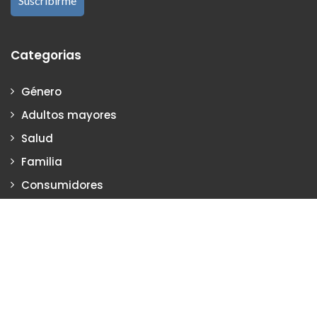
Categorias
Género
Adultos mayores
Salud
Familia
Consumidores
Empresas
Justicia
Justiciadeprimera.com es una publicación de Vanesa Petrillo y
Karina Poritzker