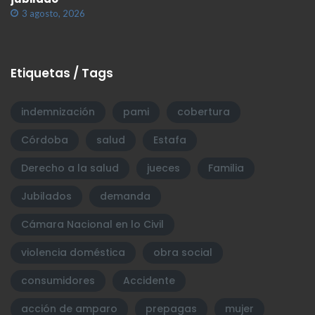
3 agosto, 2026
Etiquetas / Tags
indemnización
pami
cobertura
Córdoba
salud
Estafa
Derecho a la salud
jueces
Familia
Jubilados
demanda
Cámara Nacional en lo Civil
violencia doméstica
obra social
consumidores
Accidente
acción de amparo
prepagas
mujer