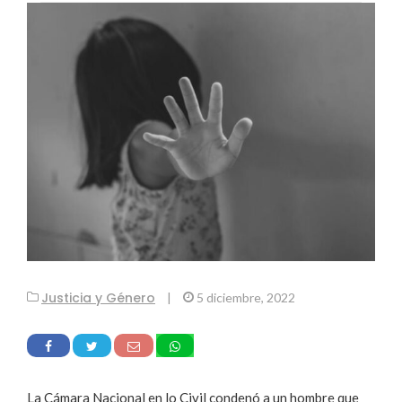
Justicia y Género
|
5 diciembre, 2022
La Cámara Nacional en lo Civil condenó a un hombre que