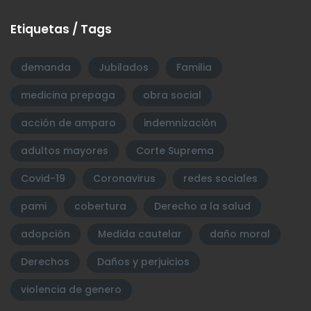
Etiquetas / Tags
demanda
Jubilados
Familia
medicina prepaga
obra social
acción de amparo
indemnización
adultos mayores
Corte Suprema
Covid-19
Coronavirus
redes sociales
pami
cobertura
Derecho a la salud
adopción
Medida cautelar
daño moral
Derechos
Daños y perjuicios
violencia de genero