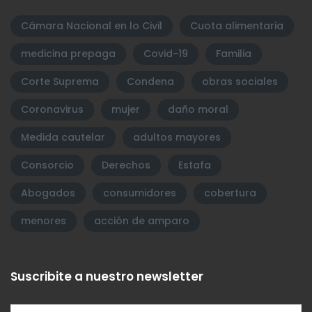
Cámara Nacional en lo Civil
Cuota alimentaria
medicina prepaga
Covid-19
Familia
Corte Suprema
Condena
obras sociales
Coronavirus
mujer
daño moral
Medida cautelar
adultos mayores
Consorcio
Derechos
Estafa
Abogados
consumidores
cobertura
menores
acción de amparo
Suscribite a nuestro newsletter